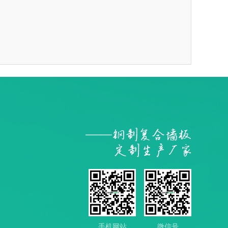
手机网站
微信号