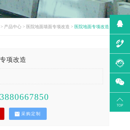
>
产品中心
>
医院地面墙面专项改造
>
医院地面专项改造
专项改造
3880667850
采购定制