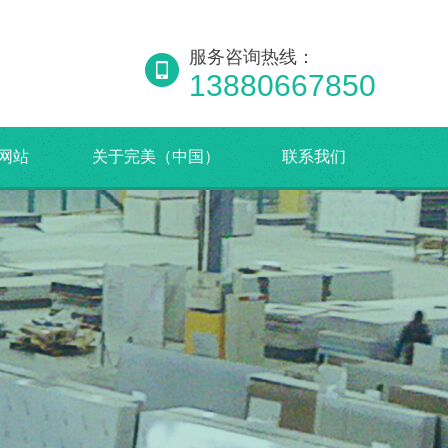
服务咨询热线：
13880667850
网站
关于完美（中国）
联系我们