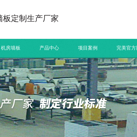
墙板定制生产厂家
机房墙板
产品中心
项目案例
完美官方