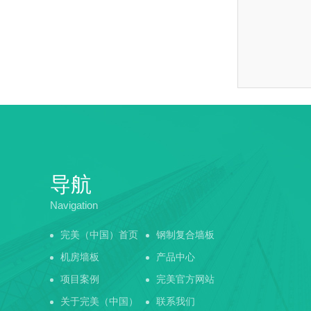
导航
Navigation
完美（中国）首页
钢制复合墙板
机房墙板
产品中心
项目案例
完美官方网站
关于完美（中国）
联系我们