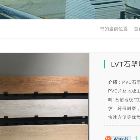
您的当前位置：
首
LVT石塑
介绍：
PVC石
PVC片材地板
叫“石塑地板”
纹，环保耐磨
快速方便等优
1
咨询热线